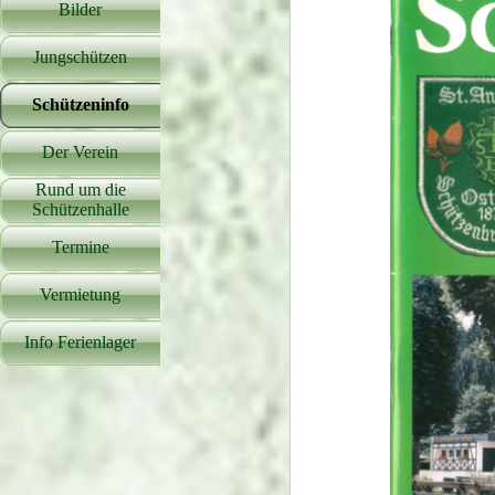
Bilder
▼
Jungschützen
▼
Schützeninfo
▼
Der Verein
▼
Rund um die
▼
Schützenhalle
Termine
Vermietung
Info Ferienlager