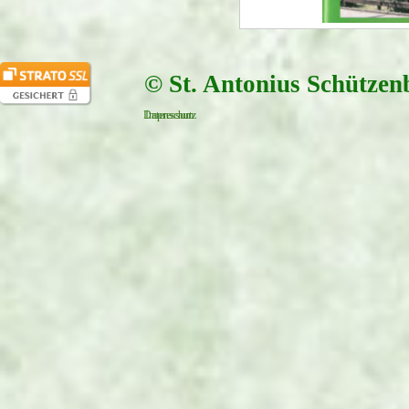
© St. Antonius Schützen
Datenschutz
Impressum
Zurück zum Seiteninhalt