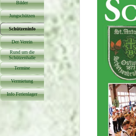
Bilder
▼
Jungschützen
▼
Schützeninfo
▼
Der Verein
▼
Rund um die
▼
Schützenhalle
Termine
Vermietung
Info Ferienlager