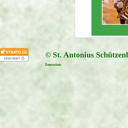
© St. Antonius Schützen
Datenschutz
Impressum
Zurück zum Seiteninhalt