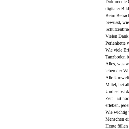
Dokumente Os
digitaler Bi
Beim Betrach
bewusst, wie
Schützenbrud
Vielen Dank 
Perlenkette 
Wie viele Er
Tanzboden bi
Alles, was w
leben der Wi
Alle Umweltr
Mittel, bei a
Und selbst da
Zeit – ist no
erleben, jede
Wie wichtig 
Menschen ein
Heute füllen