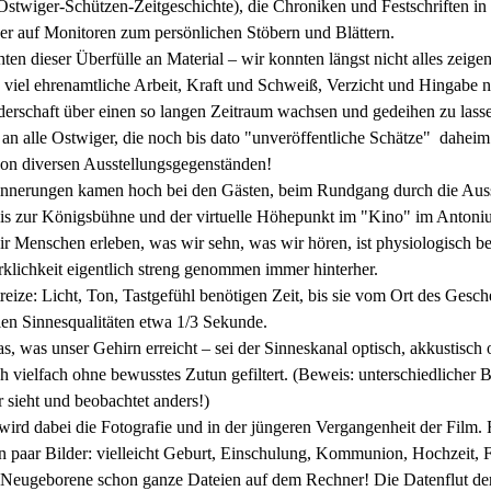
twiger-Schützen-Zeitgeschichte), die Chroniken und Festschriften in 
lder auf Monitoren zum persönlichen Stöbern und Blättern.
ten dieser Überfülle an Material – wir konnten längst nicht alles zeige
 viel ehrenamtliche Arbeit, Kraft und Schweiß, Verzicht und Hingabe 
erschaft über einen so langen Zeitraum wachsen und gedeihen zu lass
an alle Ostwiger, die noch bis dato "unveröffentliche Schätze" daheim
von diversen Ausstellungsgegenständen!
innerungen kamen hoch bei den Gästen, beim Rundgang durch die Auss
s zur Königsbühne und der virtuelle Höhepunkt im "Kino" im Antonius
ir Menschen erleben, was wir sehn, was wir hören, ist physiologisch b
rklichkeit eigentlich streng genommen immer hinterher.
eize: Licht, Ton, Tastgefühl benötigen Zeit, bis sie vom Ort des Gesch
llen Sinnesqualitäten etwa 1/3 Sekunde.
s, was unser Gehirn erreicht – sei der Sinneskanal optisch, akkustisch o
ch vielfach ohne bewusstes Zutun gefiltert. (Beweis: unterschiedlicher 
r sieht und beobachtet anders!)
wird dabei die Fotografie und in der jüngeren Vergangenheit der Film.
 paar Bilder: vielleicht Geburt, Einschulung, Kommunion, Hochzeit, F
 Neugeborene schon ganze Dateien auf dem Rechner! Die Datenflut d