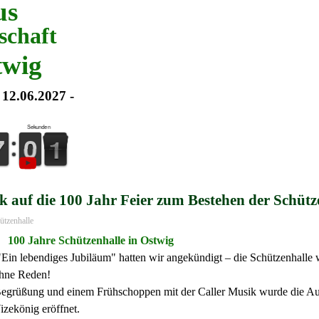
us
schaft
twig
 12.06.2027 -
Sekunden
6
6
7
7
9
9
0
0
1
0
0
k auf die 100 Jahr Feier zum Bestehen der Schütz
ützenhalle
100 Jahre Schützenhalle in O
stwig
"Ein lebendiges Jubiläum" hatten wir angekündigt – die Schützenhalle 
ohne Reden!
Begrüßung und einem Frühschoppen mit der Caller Musik wurde die Au
zekönig eröffnet.