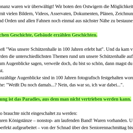
nanz waren wir überwältigt! Wir boten den Ostwigern die Möglichkeit,
mit vielen Bildern, Videos, Asservaten, Dokumenten, Plänen, Zeichnung
 Orden und allen Fahnen noch einmal aus nächster Nähe zu bestaune
en Geschichte, Gebäude erzählen Geschichten.
eß "Was unsere Schützenhalle in 100 Jahren erlebt hat". Und da kam v
en die unterschiedlichsten Themen rund um unsere Schützenhalle aufb
um Augenblicke sagen, verweile doch, du bist so schön, dann magst du m
t.
 unzählige Augenblicke sind in 100 Jahren fotografisch festgehalten wo
e: "Weißt Du noch damals...? Nein, das war so, ich war dabei...".
ung ist das Paradies, aus dem man nicht vertrieben werden kann.
 brauchte nicht eingeschaltet zu werden:
aren Königstänze – nonstop- am laufenden Band! Waren vorhanden. Un
perfekt aufgearbeitet – von der Schnad über den Seniorennachmittag bi