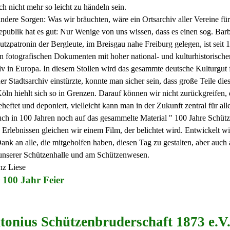
h nicht mehr so leicht zu händeln sein.
ndere Sorgen: Was wir bräuchten, wäre ein Ortsarchiv aller Vereine für
publik hat es gut: Nur Wenige von uns wissen, dass es einen sog. Barba
utzpatronin der Bergleute, im Breisgau nahe Freiburg gelegen, ist seit
 fotografischen Dokumenten mit hoher national- und kulturhistorischer
iv in Europa. In diesem Stollen wird das gesammte deutsche Kulturgut 
r Stadtsarchiv einstürzte, konnte man sicher sein, dass große Teile die
öln hiehlt sich so in Grenzen. Darauf können wir nicht zurückgreifen,
heftet und deponiert, vielleicht kann man in der Zukunft zentral für al
ch in 100 Jahren noch auf das gesammelte Material " 100 Jahre Schütz
 Erlebnissen gleichen wir einem Film, der belichtet wird. Entwickelt w
ank an alle, die mitgeholfen haben, diesen Tag zu gestalten, aber auch 
 unserer Schützenhalle und am Schützenwesen.
nz Liese
 100 Jahr Feier
tonius Schützenbruderschaft 1873 e.V