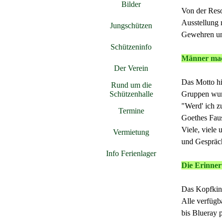
Bilder
▼
Von der Reso
Ausstellung 
Jungschützen
▼
Gewehren und
Schützeninfo
▼
Männer mach
Der Verein
▼
Das Motto hi
Rund um die
▼
Schützenhalle
Gruppen wurd
"Werd' ich z
Termine
Goethes Faus
Viele, viele
Vermietung
und Gespräch
Info Ferienlager
Die Erinner
Das Kopfkino
Alle verfügb
bis Blueray 