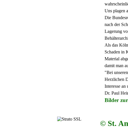
wahrscheinlic
Uns plagen a
Die Bundesre
nach der Sch
Lagerung von
Behälterarch
Als das Kölne
Schaden in K
Material abge
damit man au
"Bei unseren
Herzlichen D
Interesse an
Dr. Paul Hei
Bilder
zur
© St. An