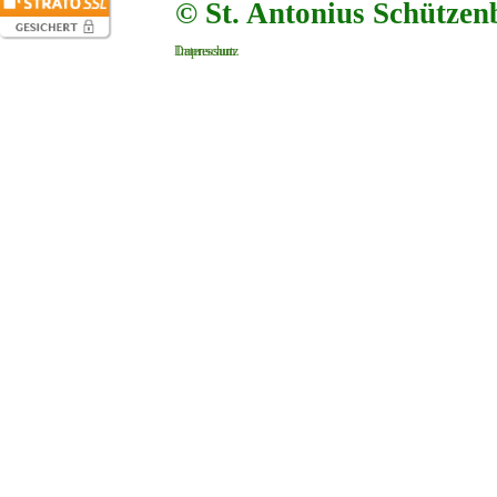
© St. Antonius Schützen
Datenschutz
Impressum
Zurück zum Seiteninhalt