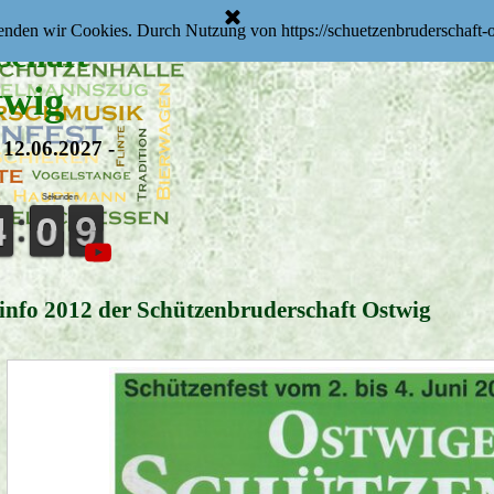
us
enden wir Cookies. Durch Nutzung von https://schuetzenbruderschaft-
schaft
twig
 12.06.2027 -
Sekunden
3
3
4
4
1
0
0
8
8
7
info 2012 der Schützenbruderschaft Ostwig