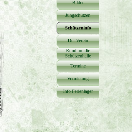
Bilder
▼
Jungschützen
▼
Schützeninfo
▼
Der Verein
▼
Rund um die
▼
Schützenhalle
Termine
Vermietung
Info Ferienlager